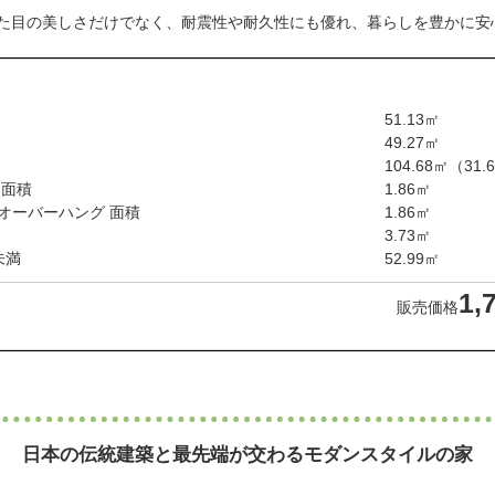
た目の美しさだけでなく、耐震性や耐久性にも優れ、暮らしを豊かに安
51.13㎡
49.27㎡
104.68㎡
（31.
 面積
1.86㎡
オーバーハング
面積
1.86㎡
3.73㎡
未満
52.99㎡
1,
販売価格
日本の伝統建築と
最先端が交わるモダンスタイルの家