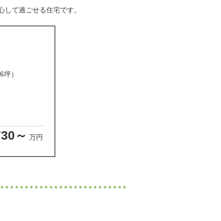
心して過ごせる住宅です。
66坪）
730～
万円