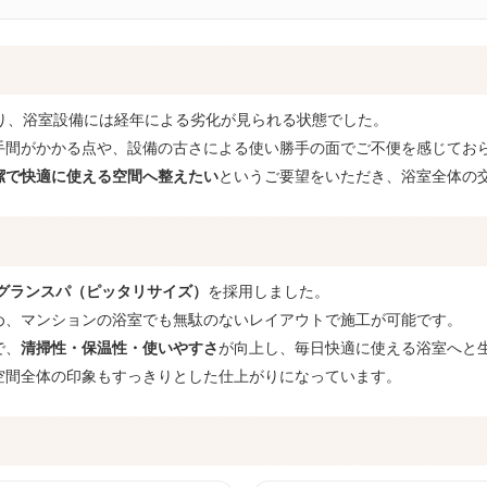
あり、浴室設備には経年による劣化が見られる状態でした。
手間がかかる点や、設備の古さによる使い勝手の面でご不便を感じてお
潔で快適に使える空間へ整えたい
というご要望をいただき、浴室全体の
 グランスパ（ピッタリサイズ）
を採用しました。
め、マンションの浴室でも無駄のないレイアウトで施工が可能です。
で、
清掃性・保温性・使いやすさ
が向上し、毎日快適に使える浴室へと
空間全体の印象もすっきりとした仕上がりになっています。