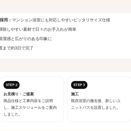
を採用：
マンション浴室にも対応しやすいピッタリサイズ仕様
掃除しやすい素材で日々のお手入れが簡単
清潔感と広がりのある印象に
置まで約3日で完了
STEP 2
STEP 3
お見積り・ご提案
施工
商品仕様と工事内容をご説明
既存浴室の撤去後、新しいユ
し、施工スケジュールをご案内
ニットバスを設置しました。
しました。