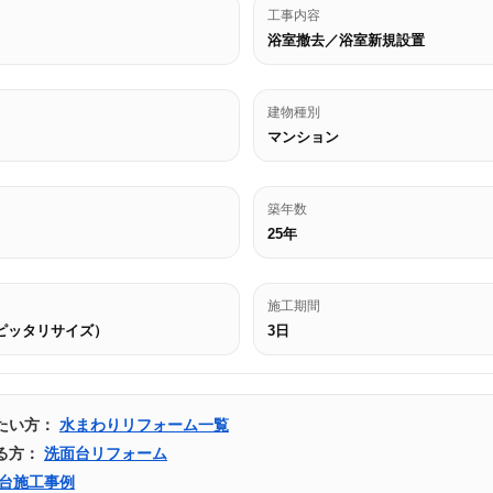
工事内容
浴室撤去／浴室新規設置
建物種別
マンション
築年数
25年
施工期間
ピッタリサイズ）
3日
たい方：
水まわりリフォーム一覧
る方：
洗面台リフォーム
台施工事例