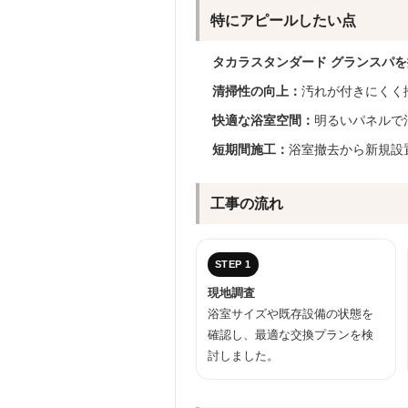
特にアピールしたい点
タカラスタンダード グランスパ
清掃性の向上：
汚れが付きにくく
快適な浴室空間：
明るいパネルで
短期間施工：
浴室撤去から新規設
工事の流れ
STEP 1
現地調査
浴室サイズや既存設備の状態を
確認し、最適な交換プランを検
討しました。