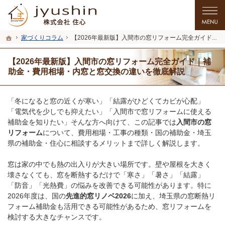
プロの目線からご提案。入間市・所沢市・川越市のリフォーム・リノベーションを
入間市・所沢市・川越市のリフォーム・リノベーションを手がける工務店なら住心
ホーム
家づくりコラム
【2026年最新版】入間市の窓リフォーム完全ガイド｜補助金・費用相場・内窓と窓交換の違いを徹底解説
【2026年最新版】入間市の窓リフォーム完全ガイド｜補
助金・費用相場・内窓と窓交換の違いを徹底解説
「冬になると窓の近くが寒い」「結露がひどくてカビが心配」
「電気代を少しでも抑えたい」「入間市で窓リフォームに使える
補助金を知りたい」そんな方へ向けて、この記事では
入間市の窓
リフォーム
について、費用相場・工事の種類・国の補助金・埼玉
県の補助金・住心に相談するメリットまで詳しく解説します。
窓は家の中でも熱の出入りが大きい場所です。壁や屋根を大きく
壊さなくても、窓を断熱するだけで「寒さ」「暑さ」「結露」
「防音」「光熱費」の悩みを改善できる可能性があります。特に
2026年度は、国の
先進的窓リノベ2026
に加え、埼玉県の窓断熱リ
フォーム補助金も活用できる可能性があるため、窓リフォームを
検討する大きなチャンスです。