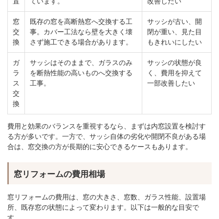
置
ています。
改善したい
窓
既存の窓を高断熱窓へ交換する工
サッシが古い、開
交
事。カバー工法なら壁を大きく壊
閉が重い、見た目
換
さず施工できる場合があります。
もきれいにしたい
ガ
サッシはそのままで、ガラスのみ
サッシの状態が良
ラ
を断熱性能の高いものへ交換する
く、費用を抑えて
ス
工事。
一部改善したい
交
換
費用と効果のバランスを重視するなら、まずは内窓設置を検討す
る方が多いです。一方で、サッシ自体の劣化や開閉不良がある場
合は、窓交換の方が長期的に安心できるケースもあります。
窓リフォームの費用相場
窓リフォームの費用は、窓の大きさ、窓数、ガラス性能、設置場
所、既存窓の状態によって変わります。以下は一般的な目安で
す。