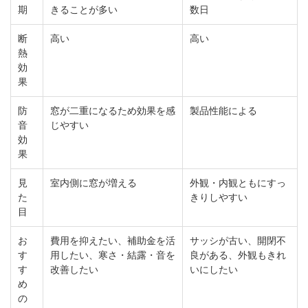
期
きることが多い
数日
断
高い
高い
熱
効
果
防
窓が二重になるため効果を感
製品性能による
音
じやすい
効
果
見
室内側に窓が増える
外観・内観ともにすっ
た
きりしやすい
目
お
費用を抑えたい、補助金を活
サッシが古い、開閉不
す
用したい、寒さ・結露・音を
良がある、外観もきれ
す
改善したい
いにしたい
め
の