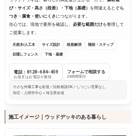
び・サイズ・高さ（段差）・下地（基礎）
を間違えると
ぐら
つき・腐食・使いにくさ
につながります。
住心では、現地で要所を確認し、
必要な範囲だけ
を整理して
ご提案します。
天然木/人工木
サイズ設計
段差解消
階段・ステップ
目隠しフェンス
下地・基礎
電話：0120-684-459
フォームで相談する
お急ぎはお電話が最短
24時間受付
小さな外構工事も歓迎／比較相談OK／しつこい営業なし
対応：入間市中心＋埼玉県全域
施工イメージ｜ウッドデッキのある暮らし