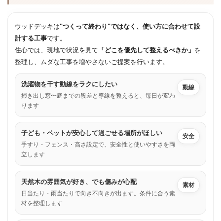
ウッドデッキは
"つくって終わり"ではなく、使い方に合わせて設
計する工事
です。
住心では、現地で状況を見て
「どこを優先して整えるべきか」
を
整理し、ムダな工事を増やさないご提案を行います。
洗濯物を干す動線をラクにしたい
動線
掃き出し窓〜庭までの段差と導線を整えると、毎日が変わ
ります
子ども・ペットが安心して過ごせる場所がほしい
安全
手すり・フェンス・高さ設定で、安全性と使いやすさを両
立します
天然木の雰囲気が好き、でも傷みが心配
素材
日当たり・雨当たりで向き不向きが出ます。条件に合う素
材を整理します