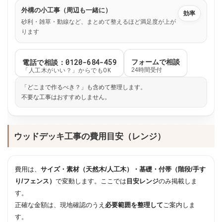
外構の小工事（周辺も一緒に）
効率
砂利・雑草・動線など、まとめて整えるほど満足度が上が
ります
電話で相談：0120-684-459
フォームで相談
「人工木がいい？」からでもOK
24時間受付
「どこまで作るべき？」も含めて整理します。
不要な工事はおすすめしません。
ウッドデッキ工事の費用目安（レンジ）
費用は、
サイズ・素材（天然木/人工木）・基礎・付帯（階段/手す
り/フェンス）
で変動します。ここでは
目安レンジ
のみ掲載しま
す。
正確な金額は、現地確認のうえ
必要範囲を整理して
ご案内しま
す。