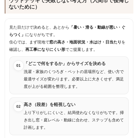
ウッドデッキで失敗しない考え方（入間市で後悔し
ないために）
見た目だけで決めると、あとから
「暑い・滑る・動線が悪い・ぐ
らつく」
になりがちです。
住心では、まず現地で
窓の高さ・地面状況・水はけ・日当たり
を
確認し、
再工事になりにくい形
でご提案します。
「どこで何をするか」からサイズを決める
01
洗濯・家族のくつろぎ・ペットの居場所など、使い方で
最適サイズが変わります。必要以上に大きくせず、満足
度が上がる範囲を整理します。
高さ（段差）を軽視しない
02
上り下りがしにくいと、結局使わなくなりがちです。掃
き出し窓・庭レベル・動線に合わせ、ステップも含めて
計画します。