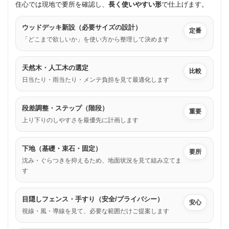
住心では現地で要所を確認し、
長く使いやすい形
で仕上げます。
ウッドデッキ新設（必要サイズの設計）
定番
「どこまで欲しいか」を使い方から整理して決めます
天然木・人工木の選定
比較
日当たり・雨当たり・メンテ負担を見て最適化します
段差調整・ステップ（階段）
重要
上り下りのしやすさを最優先に計画します
下地（基礎・束石・固定）
要所
沈み・ぐらつきを抑えるため、地面状況を見て組み立てま
す
目隠しフェンス・手すり（安全/プライバシー）
安心
視線・風・導線を見て、必要な範囲だけご提案します