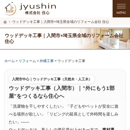
プロの目線からご提案。入間市・所沢市・川越市のリフォーム・リノベーションを
入間市・所沢市・川越市のリフォーム・リノベーションを手がける工務店なら住心
ホーム
ウッドデッキ工事｜入間市+埼玉県全域のリフォーム会社 住心
ウッドデッキ工事｜入間市+埼玉県全域のリフォーム会社
住心
ホーム
>
リフォーム
>
外構工事
>
ウッドデッキ工事
入間市中心｜ウッドデッキ工事（天然木・人工木）
ウッドデッキ工事（入間市）｜"外にもう1部
屋"をつくるなら住心へ
「洗濯物を干しやすくしたい」「子どもやペットが安全に遊
べる場所が欲しい」「リビングの延長として外時間を楽しみ
たい」――
ウッドデッキは、暮らしの満足度が上がる一方で、
素材選