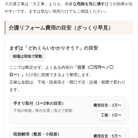
※介護工事は「大工事」よりも、
小さな危険を先に潰す
ほうが効果が出
やすいです。まずは危ない箇所だけでもご相談ください。
介護リフォーム費用の目安（ざっくり早見）
まずは「どれくらいかかりそう？」の目安
相場は現地で変動
ここでは断定せず、よくある内容の
「目安（◯万円〜／◯
日〜）」
だけ先に把握できるよう整理します。
正確な金額は、下地・段差高さ・開口寸法・設備・範囲で変わり
ます。
手すり取付（1〜2本の目安）
費用目安：3万〜
下地の有無／取付位置／長さで変動
工期：1日〜
段差解消（敷居・小段差）
費用目安：5万〜