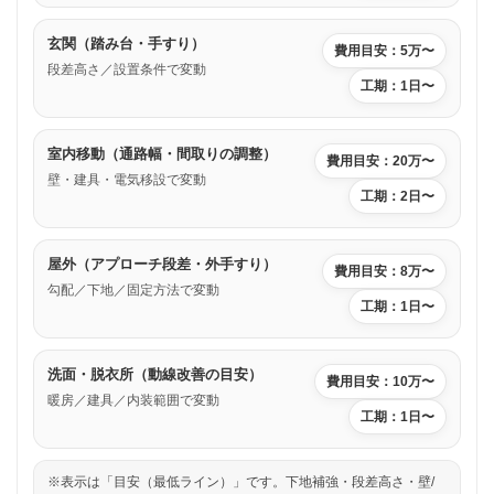
玄関（踏み台・手すり）
費用目安：5万〜
段差高さ／設置条件で変動
工期：1日〜
室内移動（通路幅・間取りの調整）
費用目安：20万〜
壁・建具・電気移設で変動
工期：2日〜
屋外（アプローチ段差・外手すり）
費用目安：8万〜
勾配／下地／固定方法で変動
工期：1日〜
洗面・脱衣所（動線改善の目安）
費用目安：10万〜
暖房／建具／内装範囲で変動
工期：1日〜
※表示は「目安（最低ライン）」です。下地補強・段差高さ・壁/