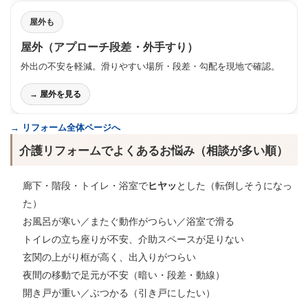
屋外も
屋外（アプローチ段差・外手すり）
外出の不安を軽減。滑りやすい場所・段差・勾配を現地で確認。
→ 屋外を見る
→ リフォーム全体ページへ
介護リフォームでよくあるお悩み（相談が多い順）
廊下・階段・トイレ・浴室で
ヒヤッ
とした（転倒しそうになっ
た）
お風呂が寒い／またぐ動作がつらい／浴室で滑る
トイレの立ち座りが不安、介助スペースが足りない
玄関の上がり框が高く、出入りがつらい
夜間の移動で足元が不安（暗い・段差・動線）
開き戸が重い／ぶつかる（引き戸にしたい）