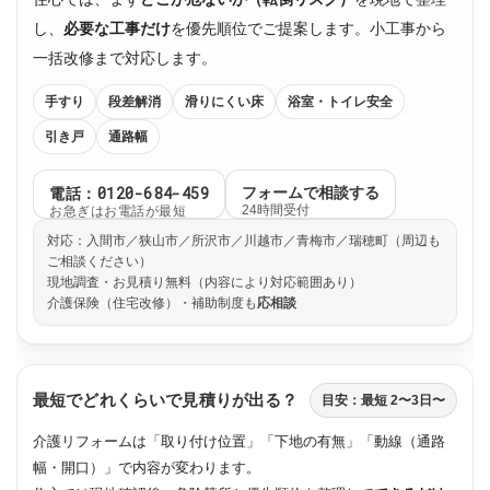
し、
必要な工事だけ
を優先順位でご提案します。小工事から
一括改修まで対応します。
手すり
段差解消
滑りにくい床
浴室・トイレ安全
引き戸
通路幅
電話：0120-684-459
フォームで相談する
お急ぎはお電話が最短
24時間受付
対応：入間市／狭山市／所沢市／川越市／青梅市／瑞穂町（周辺も
ご相談ください）
現地調査・お見積り無料（内容により対応範囲あり）
介護保険（住宅改修）・補助制度も
応相談
最短でどれくらいで見積りが出る？
目安：最短 2〜3日〜
介護リフォームは「取り付け位置」「下地の有無」「動線（通路
幅・開口）」で内容が変わります。