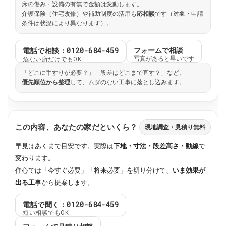
床の傷み・設備の有無で金額は変動します。
介護保険（住宅改修）や補助制度の活用も
応相談
です（対象・申請
条件は状況により異なります）。
電話で相談：0120-684-459
フォームで相談
危ない所だけでもOK
写真があると早いです
「どこに手すりが必要？」「段差はどこまで直す？」など、
優先順位から整理
して、ムダのない工事に落とし込みます。
この内容、あなたの家だといくら？
現地調査・見積り無料
早見はあくまで目安です。実際は
下地・寸法・段差高さ・動線
で
変わります。
住心では「今すぐ必要」「将来必要」を切り分けて、
いま効果が
出る工事
から提案します。
電話で聞く：0120-684-459
短い相談でもOK