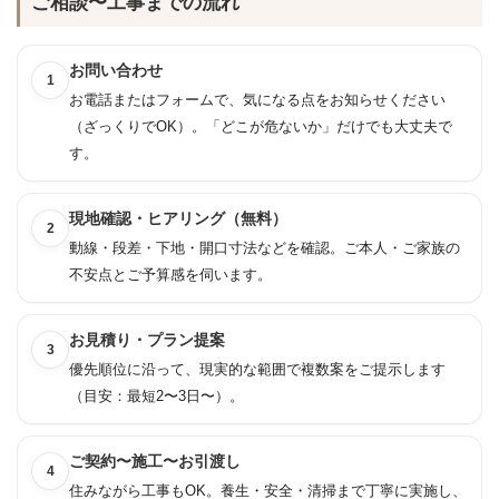
ご相談〜工事までの流れ
お問い合わせ
1
お電話またはフォームで、気になる点をお知らせください
（ざっくりでOK）。「どこが危ないか」だけでも大丈夫で
す。
現地確認・ヒアリング（無料）
2
動線・段差・下地・開口寸法などを確認。ご本人・ご家族の
不安点とご予算感を伺います。
お見積り・プラン提案
3
優先順位に沿って、現実的な範囲で複数案をご提示します
（目安：最短2〜3日〜）。
ご契約〜施工〜お引渡し
4
住みながら工事もOK。養生・安全・清掃まで丁寧に実施し、