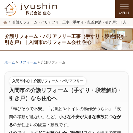
プロの目線からご提案。入間市・所沢市・川越市のリフォーム・リノベーションを
入間市・所沢市・川越市のリフォーム・リノベーションを手がける工務店なら住心
ホーム
介護リフォーム・バリアフリー工事（手すり・段差解消・引き戸）｜入間市のリフォーム会社 住心
介護リフォーム・バリアフリー工事（手すり・段差解消・
引き戸）｜入間市のリフォーム会社 住心
ホーム
>
リフォーム
>
介護リフォーム
入間市中心｜介護リフォーム・バリアフリー
入間市の介護リフォーム（手すり・段差解消・
引き戸）なら住心へ
「転びそうで不安」「お風呂やトイレの動作がつらい」「夜
間の移動が危ない」など、
小さな不安が大きな事故につなが
る
のが住まいの段差・動線です。
住心では、まず
どこが危ないか（転倒リスク）
を現地で整理