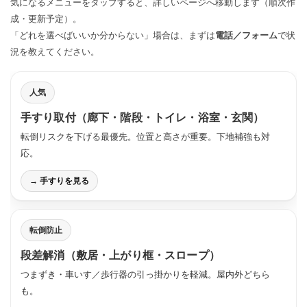
気になるメニューをタップすると、詳しいページへ移動します（順次作
成・更新予定）。
「どれを選べばいいか分からない」場合は、まずは
電話／フォーム
で状
況を教えてください。
人気
手すり取付（廊下・階段・トイレ・浴室・玄関）
転倒リスクを下げる最優先。位置と高さが重要。下地補強も対
応。
→ 手すりを見る
転倒防止
段差解消（敷居・上がり框・スロープ）
つまずき・車いす／歩行器の引っ掛かりを軽減。屋内外どちら
も。