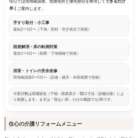
住心では現地確認後、危険箇所と優先順位を整理して
できるだけ
早く
ご案内します。
手すり取付・小工事
最短2〜3日〜（下地・部材・空き状況で前後）
段差解消・床の転倒対策
最短2〜3日〜（範囲・下地補修で前後）
浴室・トイレの安全改修
現地確認後3〜5日〜（設備・建具・内装範囲で前後）
※実日数は現場状況（下地・段差高さ・開口寸法・設備仕様）によ
り前後します。まずは「危ない所」だけの相談でもOKです。
住心の介護リフォームメニュー