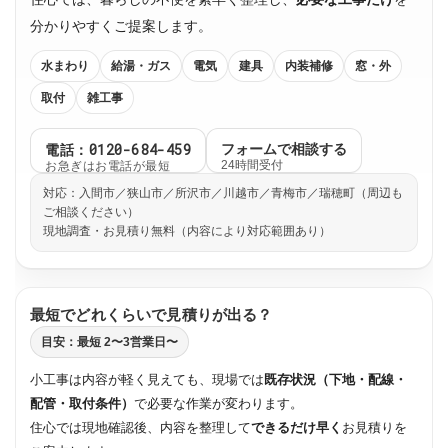
分かりやすくご提案します。
水まわり
給湯・ガス
電気
建具
内装補修
窓・外
取付
雑工事
電話：0120-684-459
フォームで相談する
お急ぎはお電話が最短
24時間受付
対応：入間市／狭山市／所沢市／川越市／青梅市／瑞穂町（周辺も
ご相談ください）
現地調査・お見積り無料（内容により対応範囲あり）
最短でどれくらいで見積りが出る？
目安：最短 2〜3営業日〜
小工事は内容が軽く見えても、現場では
既存状況（下地・配線・
配管・取付条件）
で必要な作業が変わります。
住心では現地確認後、内容を整理して
できるだけ早く
お見積りを