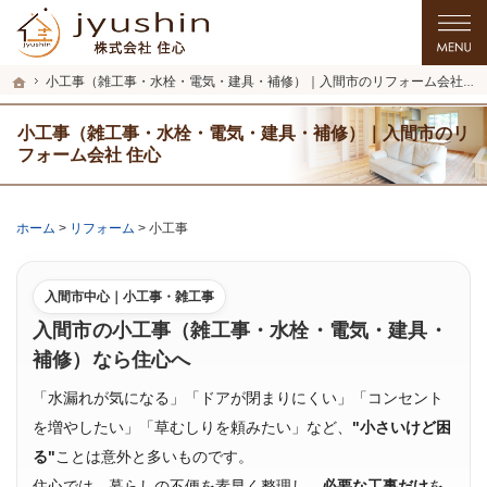
プロの目線からご提案。入間市・所沢市・川越市のリフォーム・リノベーションを
入間市・所沢市・川越市のリフォーム・リノベーションを手がける工務店なら住心
ホーム
小工事（雑工事・水栓・電気・建具・補修）｜入間市のリフォーム会社 住心
小工事（雑工事・水栓・電気・建具・補修）｜入間市のリ
フォーム会社 住心
ホーム
>
リフォーム
>
小工事
入間市中心｜小工事・雑工事
入間市の小工事（雑工事・水栓・電気・建具・
補修）なら住心へ
「水漏れが気になる」「ドアが閉まりにくい」「コンセント
を増やしたい」「草むしりを頼みたい」など、
"小さいけど困
る"
ことは意外と多いものです。
住心では、暮らしの不便を素早く整理し、
必要な工事だけ
を