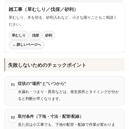
雑工事（草むしり／伐採／砂利）
草むしり、木を切る、砂利入れなど。小さな困りごともご相談く
ださい。
草むしり
伐採
砂利
→ 詳しいページへ
失敗しないためのチェックポイント
症状の"場所"と"いつから"
01
水漏れ・つまり・異音などは、発生箇所とタイミングが分か
ると判断が早くなります。
取付条件（下地・寸法・配管/配線）
02
見た目は小工事でも、下地や配管・配線で作業が変わりま