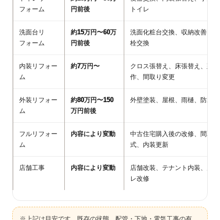
フォーム
円前後
トイレ
洗面台リ
約15万円〜60万
洗面化粧台交換、収納改善、床
フォーム
円前後
栓交換
内装リフォー
約7万円〜
クロス張替え、床張替え、建具
ム
作、間取り変更
外装リフォー
約80万円〜150
外壁塗装、屋根、雨樋、防水、
ム
万円前後
フルリフォー
内容により変動
中古住宅購入後の改修、間取り
ム
式、内装更新
店舗工事
内容により変動
店舗改装、テナント内装、床・
レ改修
※上記は目安です。既存の状態、配管・下地・電気工事の有