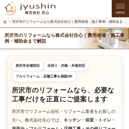
プロの目線からご提案。入間市・所沢市・川越市のリフォーム・リノベーションを
入間市・所沢市・川越市のリフォーム・リノベーションを手がける工務店なら住心
ホーム
所沢市のリフォームなら株式会社住心｜費用相場・施工事例・補助金まで解説
所沢市のリフォームなら株式会社住心｜費用相場・施工事
例・補助金まで解説
所沢市全域対応
水回り・内装・外装対応
フルリフォーム・店舗工事も相談OK
所沢市のリフォームなら、必要な
工事だけを正直にご提案します
所沢市でリフォーム会社・リフォーム業者をお探しの
方へ。株式会社住心では、
キッチン・浴室・トイレ・
洗面台・フルリフォーム・店舗工事・その他リフォー