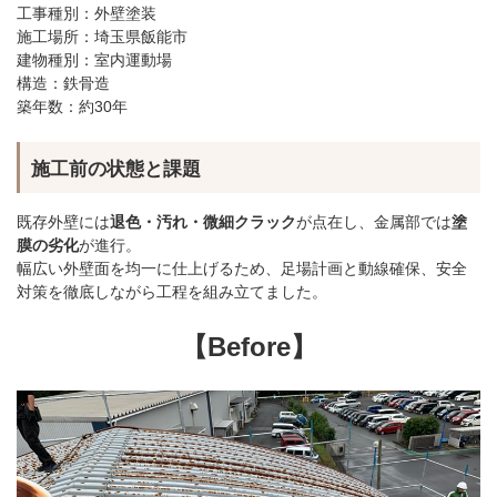
工事種別：外壁塗装
施工場所：埼玉県飯能市
建物種別：室内運動場
構造：鉄骨造
築年数：約30年
施工前の状態と課題
既存外壁には
退色・汚れ・微細クラック
が点在し、金属部では
塗
膜の劣化
が進行。
幅広い外壁面を均一に仕上げるため、足場計画と動線確保、安全
対策を徹底しながら工程を組み立てました。
【Before】