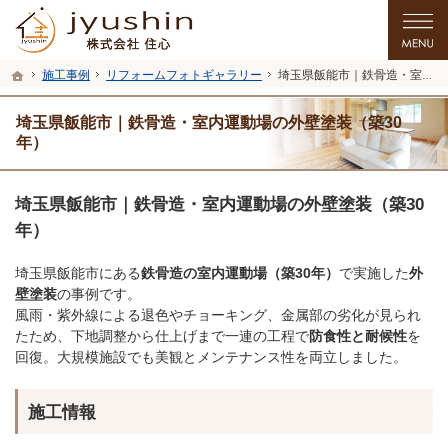
プロの目線からご提案。入間市・所沢市・川越市のリフォーム・リノベーションを
入間市・所沢市・川越市のリフォーム・リノベーションを手がける工務店なら住心
ホーム
施工事例
リフォームフォトギャラリー
埼玉県飯能市｜鉄骨造・室内運動場の外壁塗装（築30年）
埼玉県飯能市｜鉄骨造・室内運動場の外壁塗装（築30
年）
埼玉県飯能市｜鉄骨造・室内運動場の外壁塗装（築30
年）
埼玉県飯能市にある
鉄骨造の室内運動場（築30年）
で実施した
外
壁塗装
の事例です。
風雨・紫外線による退色やチョーキング、金属部の劣化が見られ
たため、下地調整から仕上げまで一連の工程で
防食性と耐候性
を
回復。大規模施設でも美観とメンテナンス性を両立しました。
施工情報