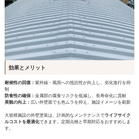
効果とメリット
耐候性の回復：
紫外線・風雨への抵抗性が向上し、劣化進行を抑
制
防食性の確保：
金属部の腐食リスクを低減し、長寿命化に貢献
美観の向上：
広い外壁面でも色ムラを抑え、施設イメージを刷新
大規模施設の外壁塗装は、計画的なメンテナンスで
ライフサイク
ルコストを最適化
できます。定期点検と早期対応をおすすめしま
す。