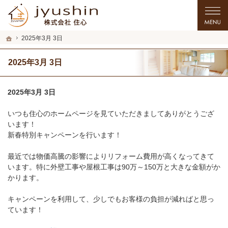
プロの目線からご提案。入間市・所沢市・川越市のリフォーム・リノベーションを
入間市・所沢市・川越市のリフォーム・リノベーションを手がける工務店なら住心
ホーム
2025年3月 3日
2025年3月 3日
2025年3月 3日
いつも住心のホームページを見ていただきましてありがとうござ
います！
新春特別キャンペーンを行います！
最近では物価高騰の影響によりリフォーム費用が高くなってきて
います。特に外壁工事や屋根工事は90万～150万と大きな金額がか
かります。
キャンペーンを利用して、少しでもお客様の負担が減ればと思っ
ています！