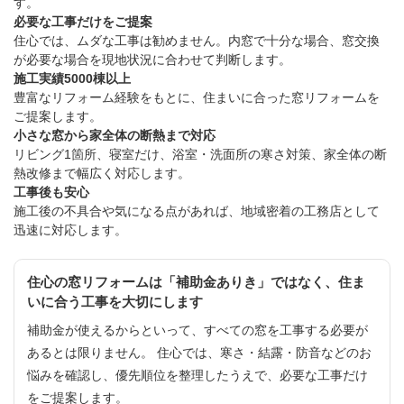
す。
必要な工事だけをご提案
住心では、ムダな工事は勧めません。内窓で十分な場合、窓交換
が必要な場合を現地状況に合わせて判断します。
施工実績5000棟以上
豊富なリフォーム経験をもとに、住まいに合った窓リフォームを
ご提案します。
小さな窓から家全体の断熱まで対応
リビング1箇所、寝室だけ、浴室・洗面所の寒さ対策、家全体の断
熱改修まで幅広く対応します。
工事後も安心
施工後の不具合や気になる点があれば、地域密着の工務店として
迅速に対応します。
住心の窓リフォームは「補助金ありき」ではなく、住ま
いに合う工事を大切にします
補助金が使えるからといって、すべての窓を工事する必要が
あるとは限りません。 住心では、寒さ・結露・防音などのお
悩みを確認し、優先順位を整理したうえで、必要な工事だけ
をご提案します。