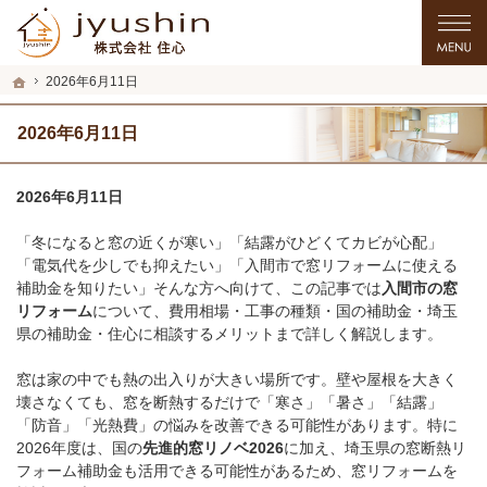
プロの目線からご提案。入間市・所沢市・川越市のリフォーム・リノベーションを
入間市・所沢市・川越市のリフォーム・リノベーションを手がける工務店なら住心
ホーム
2026年6月11日
2026年6月11日
2026年6月11日
「冬になると窓の近くが寒い」「結露がひどくてカビが心配」
「電気代を少しでも抑えたい」「入間市で窓リフォームに使える
補助金を知りたい」そんな方へ向けて、この記事では
入間市の窓
リフォーム
について、費用相場・工事の種類・国の補助金・埼玉
県の補助金・住心に相談するメリットまで詳しく解説します。
窓は家の中でも熱の出入りが大きい場所です。壁や屋根を大きく
壊さなくても、窓を断熱するだけで「寒さ」「暑さ」「結露」
「防音」「光熱費」の悩みを改善できる可能性があります。特に
2026年度は、国の
先進的窓リノベ2026
に加え、埼玉県の窓断熱リ
フォーム補助金も活用できる可能性があるため、窓リフォームを