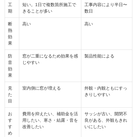
工
短い。1日で複数箇所施工で
工事内容により半日〜
期
きることが多い
数日
断
高い
高い
熱
効
果
防
窓が二重になるため効果を感
製品性能による
音
じやすい
効
果
見
室内側に窓が増える
外観・内観ともにすっ
た
きりしやすい
目
お
費用を抑えたい、補助金を活
サッシが古い、開閉不
す
用したい、寒さ・結露・音を
良がある、外観もきれ
す
改善したい
いにしたい
め