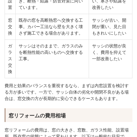
設
き、断熱・結露・防音対策に向い
い、寒さや結露を
置
ています。
改善したい
窓
既存の窓を高断熱窓へ交換する工
サッシが古い、開
交
事。カバー工法なら壁を大きく壊
閉が重い、見た目
換
さず施工できる場合があります。
もきれいにしたい
ガ
サッシはそのままで、ガラスのみ
サッシの状態が良
ラ
を断熱性能の高いものへ交換する
く、費用を抑えて
ス
工事。
一部改善したい
交
換
費用と効果のバランスを重視するなら、まずは内窓設置を検討す
る方が多いです。一方で、サッシ自体の劣化や開閉不良がある場
合は、窓交換の方が長期的に安心できるケースもあります。
窓リフォームの費用相場
窓リフォームの費用は、窓の大きさ、窓数、ガラス性能、設置場
所、既存窓の状態によって変わります。以下は一般的な目安で