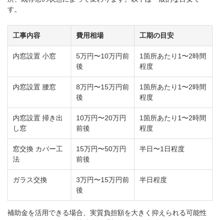
す。
工事内容
費用相場
工期の目安
内窓設置 小窓
5万円〜10万円前
1箇所あたり1〜2時間
後
程度
内窓設置 腰窓
8万円〜15万円前
1箇所あたり1〜2時間
後
程度
内窓設置 掃き出
10万円〜20万円
1箇所あたり1〜2時間
し窓
前後
程度
窓交換 カバー工
15万円〜50万円
半日〜1日程度
法
前後
ガラス交換
3万円〜15万円前
半日程度
後
補助金を活用できる場合、実質負担額を大きく抑えられる可能性