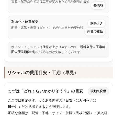
電源・配管条件で追加工事が変わるため現地確認が最短
要現地
対面化・位置変更
家事ラク
配管・電気・換気（ダクト）で差が出るため要検討
内容で変動
ポイント：リシェルは仕様が上がりやすいので、
現地条件→工事範
囲→優先順位
の順で決めるのが失敗しにくいです。
リシェルの費用目安・工期（早見）
まずは「どれくらいかかりそう？」の目安
現地で変動
ここでは断定せず、よくある内容の
「目安（〇万円〜／〇
日〜）」
だけ把握できるよう整理します。
正確な金額は、配管・下地・サイズ・仕様（天板/機器）・搬入経