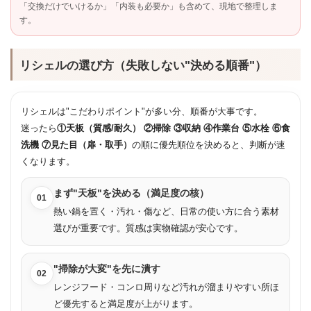
「交換だけでいけるか」「内装も必要か」も含めて、現地で整理しま
す。
リシェルの選び方（失敗しない"決める順番"）
リシェルは"こだわりポイント"が多い分、順番が大事です。
迷ったら
①天板（質感/耐久） ②掃除 ③収納 ④作業台 ⑤水栓 ⑥食
洗機 ⑦見た目（扉・取手）
の順に優先順位を決めると、判断が速
くなります。
まず"天板"を決める（満足度の核）
01
熱い鍋を置く・汚れ・傷など、日常の使い方に合う素材
選びが重要です。質感は実物確認が安心です。
"掃除が大変"を先に潰す
02
レンジフード・コンロ周りなど汚れが溜まりやすい所ほ
ど優先すると満足度が上がります。