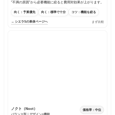
"不満の原因"から必要機能に絞ると費用対効果が上がります。
向く：予算優先
向く：標準で十分
コツ：機能を絞る
→ シエラSの単体ページへ
まず比較
ノクト（Noct）
価格帯：中位
バランス型｜デザイン×機能