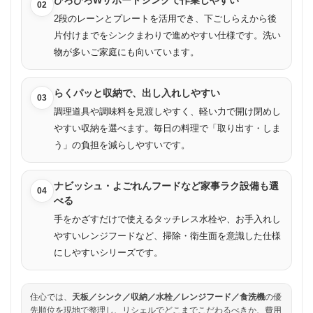
ひろびろWサポートシンクで作業しやすい
02
2段のレーンとプレートを活用でき、下ごしらえから後
片付けまでをシンクまわりで進めやすい仕様です。洗い
物が多いご家庭にも向いています。
らくパッと収納で、出し入れしやすい
03
調理道具や調味料を見渡しやすく、軽い力で開け閉めし
やすい収納を選べます。毎日の料理で「取り出す・しま
う」の負担を減らしやすいです。
ナビッシュ・よごれんフードなど家事ラク設備も選
04
べる
手をかざすだけで使えるタッチレス水栓や、お手入れし
やすいレンジフードなど、掃除・衛生面を意識した仕様
にしやすいシリーズです。
住心では、
天板／シンク／収納／水栓／レンジフード／食洗機
の優
先順位を現地で整理し、リシェルでどこまでこだわるべきか、費用