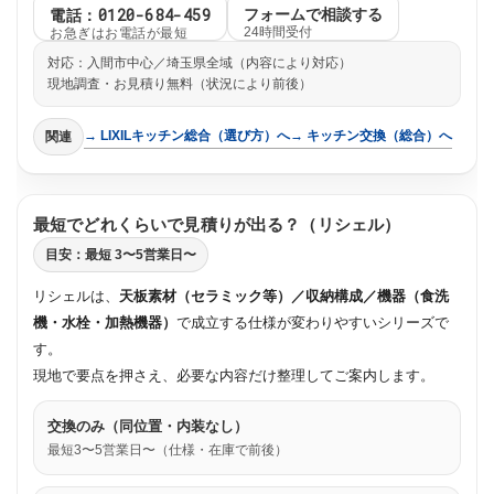
電話：0120-684-459
フォームで相談する
お急ぎはお電話が最短
24時間受付
対応：入間市中心／埼玉県全域（内容により対応）
現地調査・お見積り無料（状況により前後）
→ LIXILキッチン総合（選び方）へ
→ キッチン交換（総合）へ
関連
最短でどれくらいで見積りが出る？（リシェル）
目安：最短 3〜5営業日〜
リシェルは、
天板素材（セラミック等）／収納構成／機器（食洗
機・水栓・加熱機器）
で成立する仕様が変わりやすいシリーズで
す。
現地で要点を押さえ、必要な内容だけ整理してご案内します。
交換のみ（同位置・内装なし）
最短3〜5営業日〜（仕様・在庫で前後）