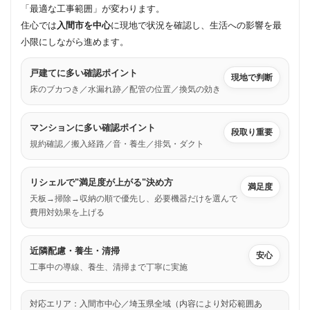
「最適な工事範囲」が変わります。
住心では
入間市を中心
に現地で状況を確認し、生活への影響を最
小限にしながら進めます。
戸建てに多い確認ポイント
現地で判断
床のブカつき／水漏れ跡／配管の位置／換気の効き
マンションに多い確認ポイント
段取り重要
規約確認／搬入経路／音・養生／排気・ダクト
リシェルで"満足度が上がる"決め方
満足度
天板→掃除→収納の順で優先し、必要機器だけを選んで
費用対効果を上げる
近隣配慮・養生・清掃
安心
工事中の導線、養生、清掃まで丁寧に実施
対応エリア：入間市中心／埼玉県全域（内容により対応範囲あ