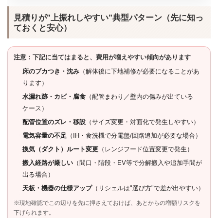
見積りが"上振れしやすい"典型パターン（先に知っ
ておくと安心）
注意：下記に当てはまると、費用が増えやすい傾向があります
床のブカつき・沈み
（解体後に下地補修が必要になることがあ
ります）
水漏れ跡・カビ・腐食
（配管まわり／壁内の傷みが出ている
ケース）
配管位置のズレ・移設
（サイズ変更・対面化で発生しやすい）
電気容量の不足
（IH・食洗機で分電盤/回路追加が必要な場合）
換気（ダクト）ルート変更
（レンジフード位置変更で発生）
搬入経路が厳しい
（間口・階段・EV等で分解搬入や追加手間が
出る場合）
天板・機器の仕様アップ
（リシェルは"選び方"で差が出やすい）
※現地確認でこの辺りを先に押さえておけば、あとからの増額リスクを
下げられます。