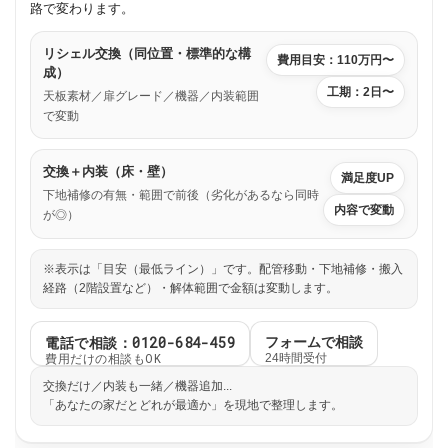
路で変わります。
リシェル交換（同位置・標準的な構
費用目安：110万円〜
成）
工期：2日〜
天板素材／扉グレード／機器／内装範囲
で変動
交換＋内装（床・壁）
満足度UP
下地補修の有無・範囲で前後（劣化があるなら同時
内容で変動
が◎）
※表示は「目安（最低ライン）」です。配管移動・下地補修・搬入
経路（2階設置など）・解体範囲で金額は変動します。
電話で相談：0120-684-459
フォームで相談
費用だけの相談もOK
24時間受付
交換だけ／内装も一緒／機器追加...
「あなたの家だとどれが最適か」を現地で整理します。