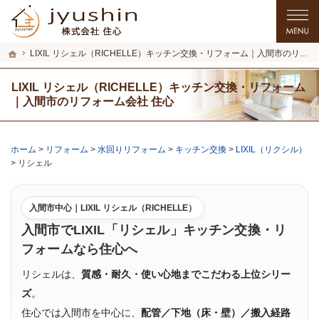
プロの目線からご提案。入間市・所沢市・川越市のリフォーム・リノベーションを
入間市・所沢市・川越市のリフォーム・リノベーションを手がける工務店なら住心
ホーム
LIXIL リシェル（RICHELLE）キッチン交換・リフォーム｜入間市のリフォーム会社 住心
LIXIL リシェル（RICHELLE）キッチン交換・リフォーム
｜入間市のリフォーム会社 住心
ホーム
>
リフォーム
>
水回りリフォーム
>
キッチン交換
>
LIXIL（リクシル）
>
リシェル
入間市中心｜LIXIL リシェル（RICHELLE）
入間市でLIXIL「リシェル」キッチン交換・リ
フォームなら住心へ
リシェルは、
質感・耐久・使い心地までこだわる上位シリー
ズ
。
住心では入間市を中心に、
配管／下地（床・壁）／搬入経路