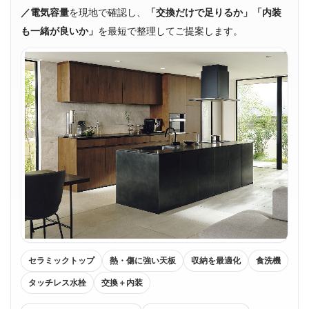
／電気容量
を現地で確認し、
「交換だけで足りるか」「内装
も一緒が良いか」
を最短で整理してご提案します。
セラミックトップ
熱・傷に強い天板
収納を最適化
食洗機
タッチレス水栓
交換＋内装