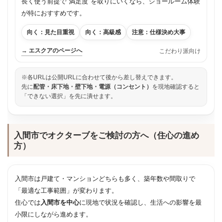
長く使う前提で"満足度"を取りにいくなら、ショールーム体験
が特におすすめです。
向く：見た目重視
向く：高級感
注意：仕様決め大事
→ エスクアのページへ
こだわり派向け
※各URLは公開URLに合わせて後から差し替えできます。
先に
配管・床下地・壁下地・電源（コンセント）
を現地確認すると
「できない選択」を先に潰せます。
入間市でオクターブをご検討の方へ（住心の進め
方）
入間市は戸建て・マンションどちらも多く、築年数や間取りで
「最適な工事範囲」が変わります。
住心では
入間市を中心
に現地で状況を確認し、生活への影響を最
小限にしながら進めます。