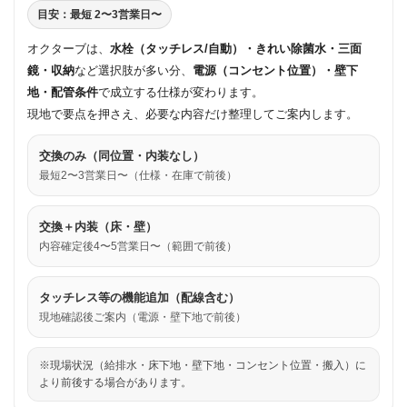
目安：最短 2〜3営業日〜
オクターブは、
水栓（タッチレス/自動）・きれい除菌水・三面
鏡・収納
など選択肢が多い分、
電源（コンセント位置）・壁下
地・配管条件
で成立する仕様が変わります。
現地で要点を押さえ、必要な内容だけ整理してご案内します。
交換のみ（同位置・内装なし）
最短2〜3営業日〜（仕様・在庫で前後）
交換＋内装（床・壁）
内容確定後4〜5営業日〜（範囲で前後）
タッチレス等の機能追加（配線含む）
現地確認後ご案内（電源・壁下地で前後）
※現場状況（給排水・床下地・壁下地・コンセント位置・搬入）に
より前後する場合があります。