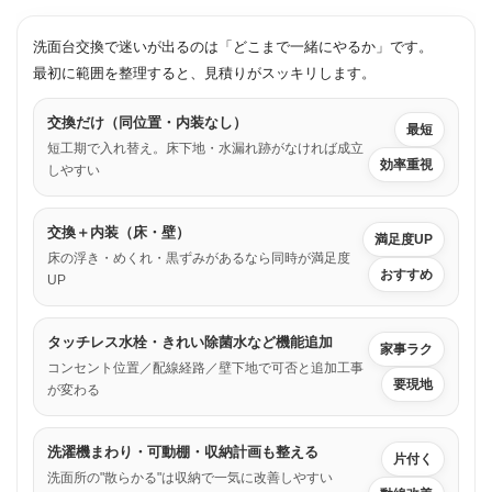
洗面台交換で迷いが出るのは「どこまで一緒にやるか」です。
最初に範囲を整理すると、見積りがスッキリします。
交換だけ（同位置・内装なし）
最短
短工期で入れ替え。床下地・水漏れ跡がなければ成立
効率重視
しやすい
交換＋内装（床・壁）
満足度UP
床の浮き・めくれ・黒ずみがあるなら同時が満足度
おすすめ
UP
タッチレス水栓・きれい除菌水など機能追加
家事ラク
コンセント位置／配線経路／壁下地で可否と追加工事
要現地
が変わる
洗濯機まわり・可動棚・収納計画も整える
片付く
洗面所の"散らかる"は収納で一気に改善しやすい