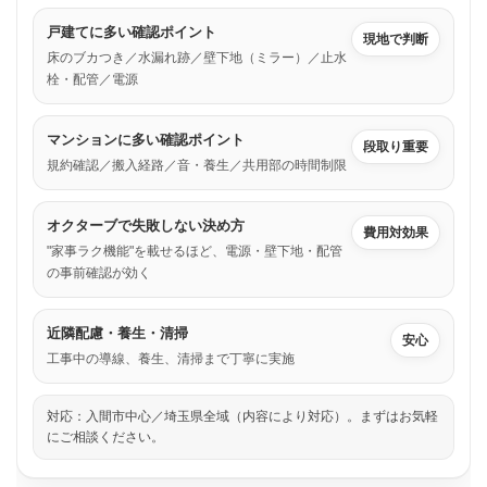
戸建てに多い確認ポイント
現地で判断
床のブカつき／水漏れ跡／壁下地（ミラー）／止水
栓・配管／電源
マンションに多い確認ポイント
段取り重要
規約確認／搬入経路／音・養生／共用部の時間制限
オクターブで失敗しない決め方
費用対効果
"家事ラク機能"を載せるほど、電源・壁下地・配管
の事前確認が効く
近隣配慮・養生・清掃
安心
工事中の導線、養生、清掃まで丁寧に実施
対応：入間市中心／埼玉県全域（内容により対応）。まずはお気軽
にご相談ください。