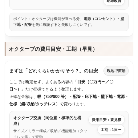
動線改善
ポイント：オクターブは機能が選べる分、
電源（コンセント）・壁
下地・配管
を先に確認すると失敗しにくいです。
オクターブの費用目安・工期（早見）
まずは「どれくらいかかりそう？」の目安
現地で変動
ここでは断定せず、よくある内容の
「目安（〇万円〜／〇
日〜）」
だけ把握できるよう整理します。
正確な金額は、
幅（750/900 等）・配管・床下地・壁下地・電源・
仕様（鏡/収納/タッチレス）
で変わります。
オクターブ交換（同位置・標準的な構
費用目安：要見積
成）
工期：1日〜
サイズ／ミラー構成／収納／機能追加（タッ
チレス等）で変動