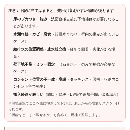
注意：下記に当てはまると、費用が増えやすい傾向があります
床のブカつき・沈み
（洗面台撤去後に下地補修が必要になるこ
とがあります）
水漏れ跡・カビ・腐食
（給排水まわり／壁内の傷みが出ている
ケース）
給排水の位置調整・止水栓交換
（経年で固着・劣化がある場
合）
壁下地不足（ミラー固定）
（石膏ボードのみで補強が必要な
ケース）
コンセント位置の不一致・増設
（タッチレス・照明・収納内コ
ンセント等で発生）
搬入経路が厳しい
（間口・階段・EV等で追加手間が出る場合）
※現地確認でここを先に押さえておけば、あとからの増額リスクを下げ
られます。
「機能をどこまで載せるか」も含めて、現地で整理します。