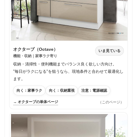
オクターブ（Octave）
いま見ている
機能・収納｜家事ラク寄り
収納・清掃性・便利機能までバランス良く欲しい方向け。
"毎日がラクになる"を狙うなら、現地条件と合わせて最適化し
ます。
向く：家事ラク
向く：収納重視
注意：電源確認
→ オクターブの単体ページ
（このページ）