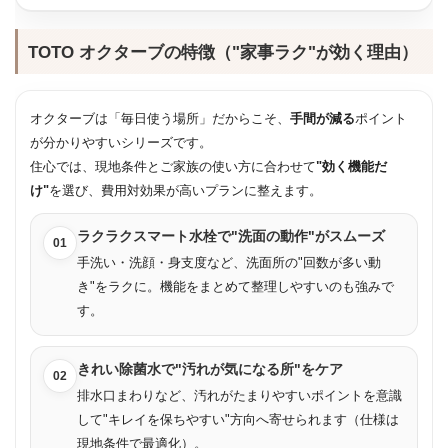
TOTO オクターブの特徴（"家事ラク"が効く理由）
オクターブは「毎日使う場所」だからこそ、
手間が減る
ポイント
が分かりやすいシリーズです。
住心では、現地条件とご家族の使い方に合わせて
"効く機能だ
け"
を選び、費用対効果が高いプランに整えます。
ラクラクスマート水栓で"洗面の動作"がスムーズ
01
手洗い・洗顔・身支度など、洗面所の"回数が多い動
き"をラクに。機能をまとめて整理しやすいのも強みで
す。
きれい除菌水で"汚れが気になる所"をケア
02
排水口まわりなど、汚れがたまりやすいポイントを意識
して"キレイを保ちやすい"方向へ寄せられます（仕様は
現地条件で最適化）。