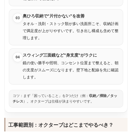
奥ひろ収納で"片付かない"を改善
03
タオル・洗剤・ストック類が多い洗面所こそ、収納計画
で満足度が上がりやすいです。引き出し構成も含めて整
理します。
スウィング三面鏡など"身支度"がラクに
04
鏡の使い勝手や照明、コンセント位置まで整えると、朝
の支度がスムーズになります。壁下地と配線を先に確認
します。
コツ：まず「困っていること」を3つだけ（例：
収納／掃除／タッ
チレス
）。オクターブは仕様が決まりやすいです。
工事範囲別：オクターブはどこまでやるべき？