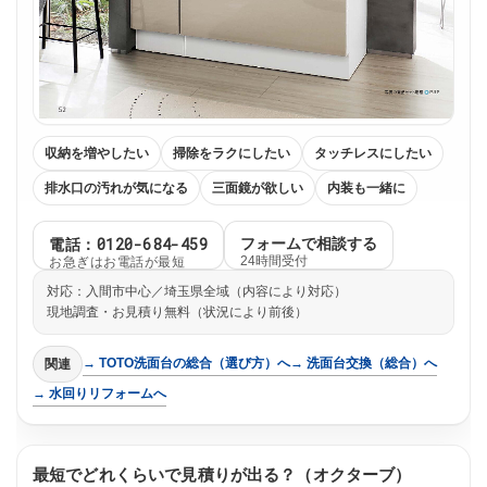
収納を増やしたい
掃除をラクにしたい
タッチレスにしたい
排水口の汚れが気になる
三面鏡が欲しい
内装も一緒に
電話：0120-684-459
フォームで相談する
お急ぎはお電話が最短
24時間受付
対応：入間市中心／埼玉県全域（内容により対応）
現地調査・お見積り無料（状況により前後）
→ TOTO洗面台の総合（選び方）へ
→ 洗面台交換（総合）へ
関連
→ 水回りリフォームへ
最短でどれくらいで見積りが出る？（オクターブ）