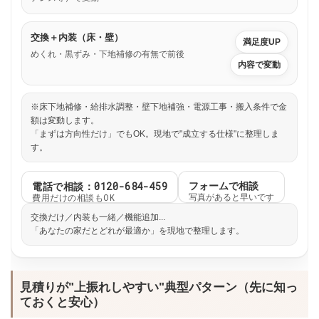
交換＋内装（床・壁）
満足度UP
めくれ・黒ずみ・下地補修の有無で前後
内容で変動
※床下地補修・給排水調整・壁下地補強・電源工事・搬入条件で金
額は変動します。
「まずは方向性だけ」でもOK。現地で"成立する仕様"に整理しま
す。
電話で相談：0120-684-459
フォームで相談
費用だけの相談もOK
写真があると早いです
交換だけ／内装も一緒／機能追加...
「あなたの家だとどれが最適か」を現地で整理します。
見積りが"上振れしやすい"典型パターン（先に知っ
ておくと安心）