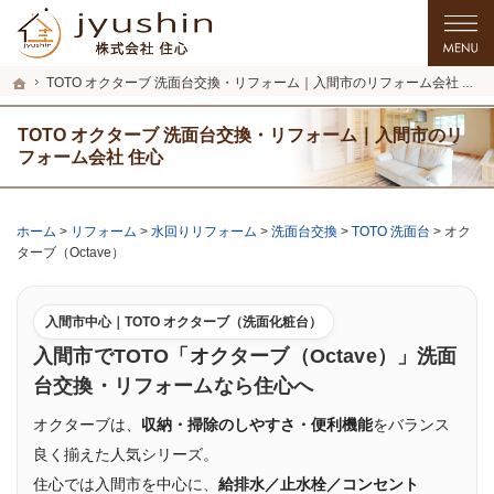
プロの目線からご提案。入間市・所沢市・川越市のリフォーム・リノベーションを
入間市・所沢市・川越市のリフォーム・リノベーションを手がける工務店なら住心
ホーム
TOTO オクターブ 洗面台交換・リフォーム｜入間市のリフォーム会社 住心
TOTO オクターブ 洗面台交換・リフォーム｜入間市のリ
フォーム会社 住心
ホーム
>
リフォーム
>
水回りリフォーム
>
洗面台交換
>
TOTO 洗面台
>
オク
ターブ（Octave）
入間市中心｜TOTO オクターブ（洗面化粧台）
入間市でTOTO「オクターブ（Octave）」洗面
台交換・リフォームなら住心へ
オクターブは、
収納・掃除のしやすさ・便利機能
をバランス
良く揃えた人気シリーズ。
住心では入間市を中心に、
給排水／止水栓／コンセント