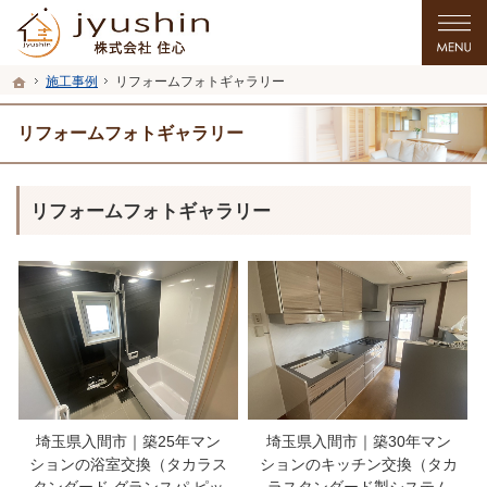
プロの目線からご提案。入間市・所沢市・川越市のリフォーム・リノベーションを
入間市・所沢市・川越市のリフォーム・リノベーションを手がける工務店なら住心
ホーム
施工事例
リフォームフォトギャラリー
リフォームフォトギャラリー
リフォームフォトギャラリー
埼玉県入間市｜築25年マン
埼玉県入間市｜築30年マン
ションの浴室交換（タカラス
ションのキッチン交換（タカ
タンダード グランスパ ピッ
ラスタンダード製システム