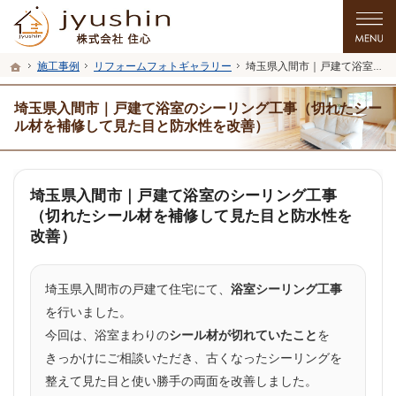
プロの目線からご提案。入間市・所沢市・川越市のリフォーム・リノベーションを
入間市・所沢市・川越市のリフォーム・リノベーションを手がける工務店なら住心
ホーム
施工事例
リフォームフォトギャラリー
埼玉県入間市｜戸建て浴室のシーリング工事（切れたシール材を補修して見た目と防水性を改善）
埼玉県入間市｜戸建て浴室のシーリング工事（切れたシー
ル材を補修して見た目と防水性を改善）
埼玉県入間市｜戸建て浴室のシーリング工事
（切れたシール材を補修して見た目と防水性を
改善）
埼玉県入間市の戸建て住宅にて、
浴室シーリング工事
を行いました。
今回は、浴室まわりの
シール材が切れていたこと
を
きっかけにご相談いただき、古くなったシーリングを
整えて見た目と使い勝手の両面を改善しました。