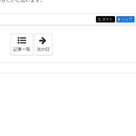
ポスト
シェア
entry116
entry116
「2022年9月16日」
記事一覧
次の日