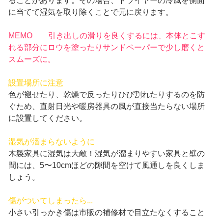
ることがあります。その場合、ドライヤーの冷風を側面
に当てて湿気を取り除くことで元に戻ります。
MEMO 引き出しの滑りを良くするには、本体とこす
れる部分にロウを塗ったりサンドペーパーで少し磨くと
スムーズに。
設置場所に注意
色が褪せたり、乾燥で反ったりひび割れたりするのを防
ぐため、直射日光や暖房器具の風が直接当たらない場所
に設置してください。
湿気が溜まらないように
木製家具に湿気は大敵！湿気が溜まりやすい家具と壁の
間には、5〜10cmほどの隙間を空けて風通しを良くしま
しょう。
傷がついてしまったら...
小さい引っかき傷は市販の補修材で目立たなくすること