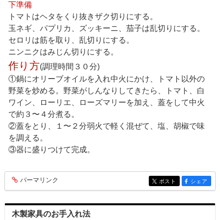
下準備
トマトはヘタをくり抜きザク切りにする。
玉ネギ、パプリカ、ズッキーニ、茄子は乱切りにする。
セロリは筋を取り、乱切りにする。
ニンニクはみじん切りにする。
作り方
(調理時間３０分)
①鍋にオリーブオイルを入れ中火にかけ、トマト以外の
野菜を炒める。野菜がしんなりしてきたら、トマト、白
ワイン、ローリエ、ローズマリーを加え、蓋をして中火
で約３〜４分煮る。
②蓋をとり、１〜２分弱火で軽く混ぜて、塩、胡椒で味
を調える。
③器に盛りつけて完成。
パーマリンク
entry145
ポスト
シェア
entry145
entry145
木製家具のお手入れ法