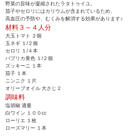
野菜の旨味が凝縮されたラタトゥイユ。
茄子やセロリにはカリウムが含まれているため、
高血圧の予防や、むくみを解消する効果があります♪
材料３～４人分
大玉トマト ２個
玉ネギ １/２個
セロリ １/４本
パプリカ黄色 １/２個
ズッキーニ １本
茄子 １本
ニンニク １片
オリーブオイル 大さじ２
調味料
塩胡椒 適量
白ワイン １００cc
ローリエ １枚
ローズマリー １本