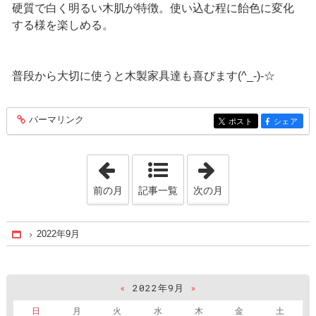
硬質で白く明るい木肌が特徴。使い込む程に飴色に変化
する様を楽しめる。
普段から大切に使うと木製家具達も喜びます(^_-)-☆
パーマリンク
entry137
ポスト
シェア
entry137
entry137
「2022年1月」
「2022年10月」
前の月
記事一覧
次の月
2022年9月
Home
«
2022年9月
»
日
月
火
水
木
金
土